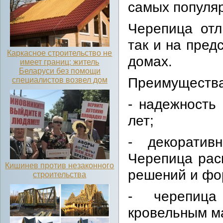
самых популя
Черепица отл
так и на пре
Каркасное строительство не
домах.
имеет границ: житель
Беларуси без помощи
Преимущества
специалистов возвел дом
- надежность
лет;
- декоратив
Черепица рас
Кишинев против незаконного
решений и фо
строительства
- черепица
кровельным м