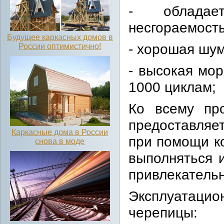
- обладае
несгораемост
Будущее каркасных домов в
- хорошая шум
России оптимистично!
- высокая мор
1000 циклам;
Ко всему пр
предоставляе
Каркасные дома в России
при помощи к
снова в моде
выполняться и
привлекатель
Эксплуатаци
черепицы: