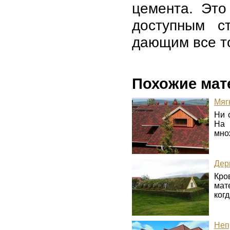
цемента. Это
доступным с
дающим все т
Похожие мат
Мяг
Ни 
На 
мно
Дер
Кро
мат
когд
Неп