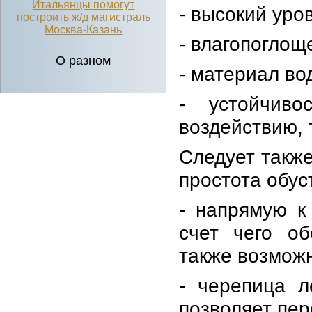
Итальянцы помогут
- высокий уро
построить ж/д магистраль
Москва-Казань
- влагопоглощ
О разном
- материал в
- устойчиво
воздействию, 
Следует такж
простота обус
- напрямую к
счет чего об
также возмож
- черепица л
позволяет пе