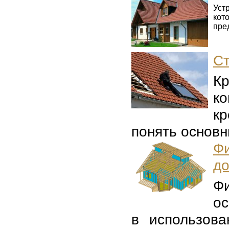
Уст
кот
пре
Ст
К
к
кр
понять основн
Ф
д
Ф
ос
в использова