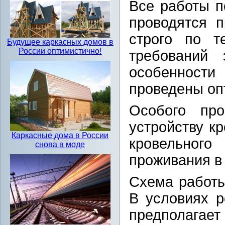
Все работы п
проводятся 
строго по т
Будущее каркасных домов в
России оптимистично!
требований 
особенности
проведены о
Особого пр
устройству кр
Каркасные дома в России
кровельног
снова в моде
проживания в
Схема работы
В условиях р
предполагае