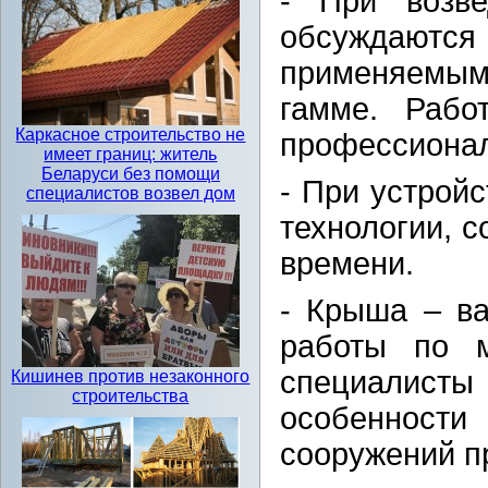
- При возв
обсуждаются 
применяемым 
гамме. Рабо
Каркасное строительство не
профессионал
имеет границ: житель
Беларуси без помощи
- При устрой
специалистов возвел дом
технологии, 
времени.
- Крыша – ва
работы по 
специалис
Кишинев против незаконного
строительства
особеннос
сооружений пр