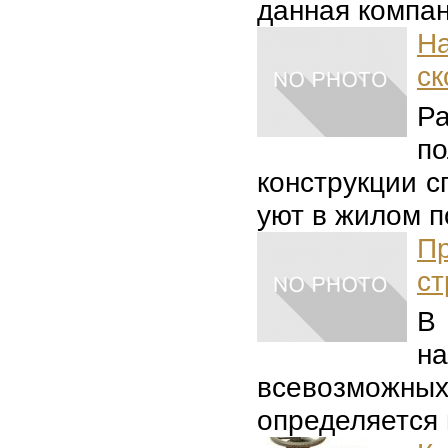
данная компан
Н
ск
Р
п
конструкции 
уют в жилом п
П
ст
В
н
всевозможны
определяется 