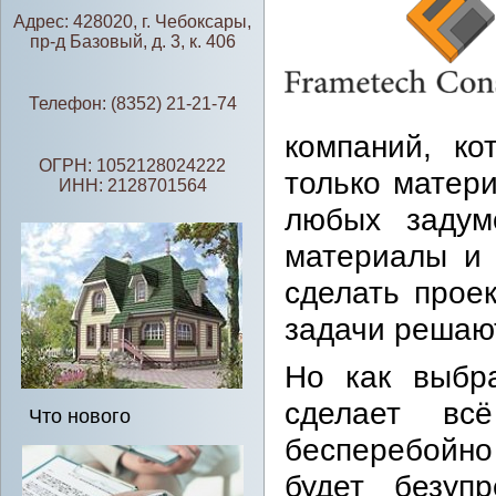
Адрес: 428020, г. Чебоксары,
пр-д Базовый, д. 3, к. 406
Телефон: (8352) 21-21-74
компаний, ко
ОГРН: 1052128024222
только матер
ИНН: 2128701564
любых задумо
материалы и 
сделать прое
задачи решаю
Но как выбра
сделает вс
Что нового
бесперебойно
будет безуп