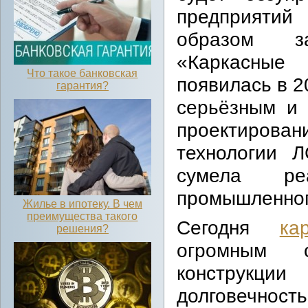
предприятий
образом з
«Каркасные 
Что такое банковская
появилась в 2
гарантия?
серьёзным и
проектирован
технологии 
сумела ре
промышленног
Жилье в ипотеку. В чем
преимущества такого
Сегодня
ка
решения?
огромным с
конструкц
долговечность