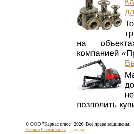
Ка
дл
То
тр
на объектах
компанией «Пр
Вы
Ма
до
н
позволить купи
© ООО "Каркас плюс" 2026. Все права защищены.
Контакты
Новости и акции
Разное