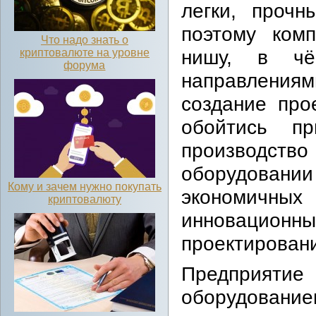
легки, прочн
поэтому ком
Что надо знать о
нишу, в чё
криптовалюте на уровне
форума
направлениям
создание про
обойтись пр
производство
оборудовани
Кому и зачем нужно покупать
экономичн
криптовалюту
инновацио
проектировани
Предприя
оборудовани