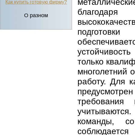
металлическ
Как купить готовую фирму?
благодар
О разном
высококачест
подготовк
обеспечивае
устойчивость
только квалиф
многолетний 
работу. Для 
предусмотр
требования 
учитываютс
команды, со
соблюдаетс