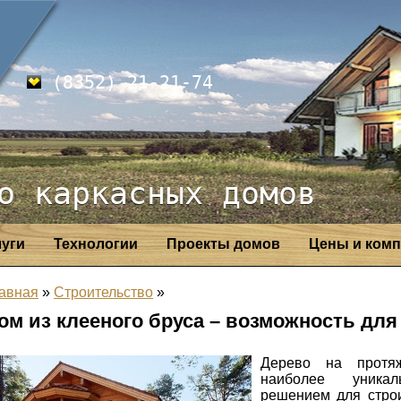
(8352) 21-21-74
о каркасных домов
луги
Технологии
Проекты домов
Цены и комп
авная
»
Строительство
»
ом из клееного бруса – возможность дл
Дерево на протяж
наиболее уника
решением для строи