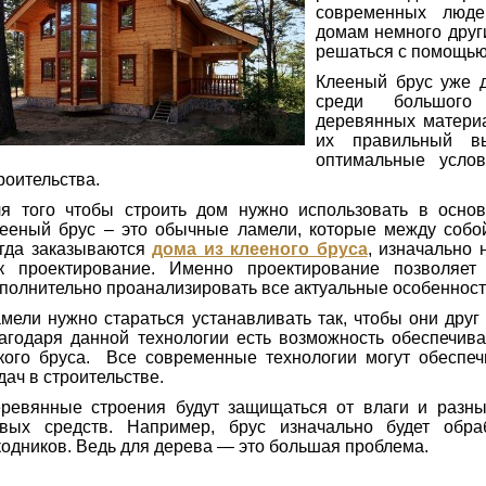
современных люде
домам немного други
решаться с помощью
Клееный брус уже д
среди большого 
деревянных материа
их правильный в
оптимальные усло
роительства.
я того чтобы строить дом нужно использовать в осно
ееный брус – это обычные ламели, которые между собой
гда заказываются
дома из клееного бруса
, изначально 
к проектирование. Именно проектирование позволяе
полнительно проанализировать все актуальные особенност
мели нужно стараться устанавливать так, чтобы они дру
агодаря данной технологии есть возможность обеспечива
кого бруса. Все современные технологии могут обеспеч
дач в строительстве.
ревянные строения будут защищаться от влаги и разн
вых средств. Например, брус изначально будет обра
одников. Ведь для дерева — это большая проблема.