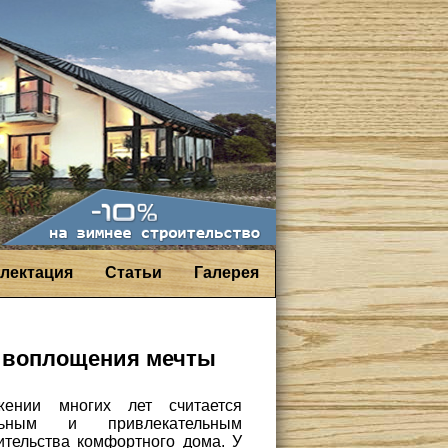
лектация
Статьи
Галерея
я воплощения мечты
ении многих лет считается
льным и привлекательным
тельства комфортного дома. У