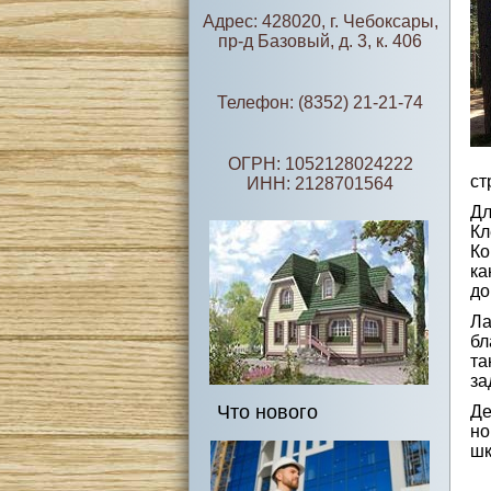
Адрес: 428020, г. Чебоксары,
пр-д Базовый, д. 3, к. 406
Телефон: (8352) 21-21-74
ОГРН: 1052128024222
ст
ИНН: 2128701564
Дл
Кл
Ко
ка
до
Ла
бл
та
за
Что нового
Де
но
шк