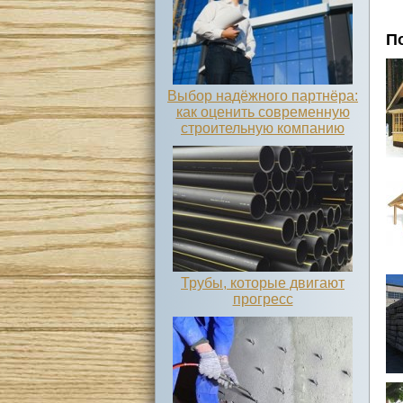
П
Выбор надёжного партнёра:
как оценить современную
строительную компанию
Трубы, которые двигают
прогресс