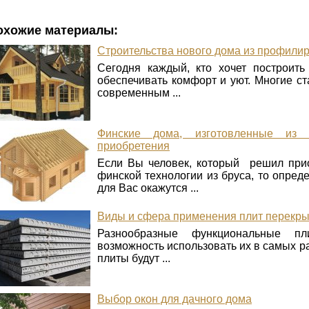
охожие материалы:
Строительства нового дома из профили
Сегодня каждый, кто хочет построить
обеспечивать комфорт и уют. Многие с
современным ...
Финские дома, изготовленные из
приобретения
Если Вы человек, который решил прио
финской технологии из бруса, то опре
для Вас окажутся ...
Виды и сфера применения плит перекр
Разнообразные функциональные п
возможность использовать их в самых ра
плиты будут ...
Выбор окон для дачного дома