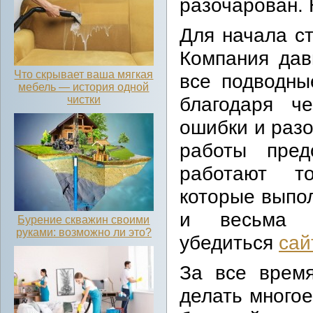
разочарован. 
Для начала с
Компания дав
Что скрывает ваша мягкая
все подводны
мебель — история одной
благодаря ч
чистки
ошибки и разо
работы пред
работают то
которые выпол
и весьма 
Бурение скважин своими
руками: возможно ли это?
убедиться
сайт
За все время
делать многое