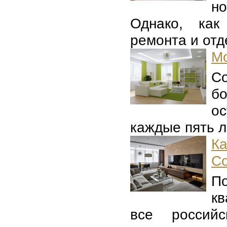
но
Однако, как
ремонта и отде
Мо
С
б
о
каждые пять ле
К
С
П
кв
все российс