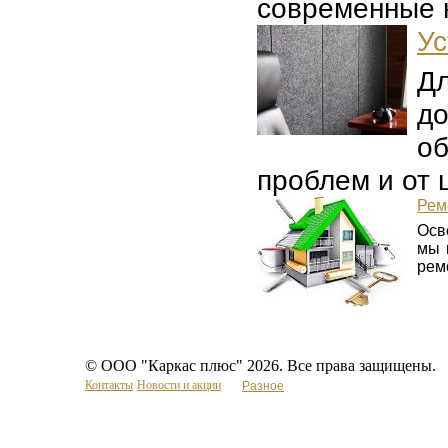
современные н
Ус
Дл
д
об
проблем и от ш
Рем
Осв
мы 
ремо
© ООО "Каркас плюс" 2026. Все права защищены.
Контакты
Новости и акции
Разное