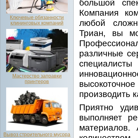
большой спек
Компания ко
Ключевые обязанности
любой сложн
клининговых компаний
Триан, вы м
Профессион
различные се
специалис
инновацио
Мастерство заправки
принтеров
высокоточн
производить 
Приятно уди
выполняет ре
материалов.
Вывоз строительного мусора
количеством