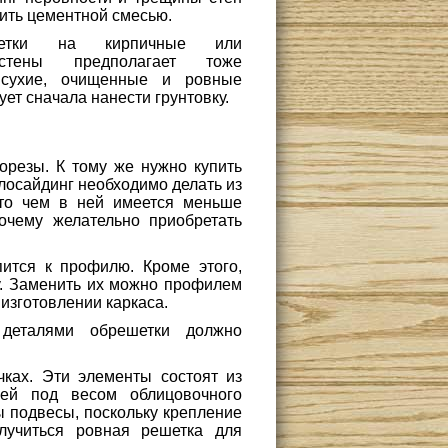
ить цементной смесью.
шетки на кирпичные или
 стены предполагает тоже
 сухие, очищенные и ровные
ует сначала нанести грунтовку.
орезы. К тому же нужно купить
лосайдинг необходимо делать из
что чем в ней имеется меньше
очему желательно приобретать
пится к профилю. Кроме этого,
у. Заменить их можно профилем
изготовлении каркаса.
 деталями обрешетки должно
ках. Эти элементы состоят из
ей под весом облицовочного
ы подвесы, поскольку крепление
лучиться ровная решетка для