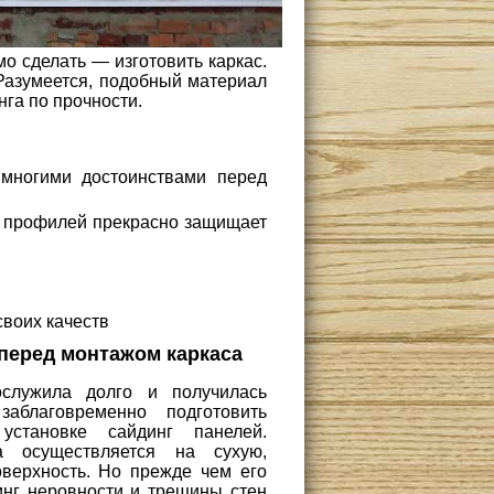
о сделать — изготовить каркас.
Разумеется, подобный материал
нга по прочности.
 многими достоинствами перед
ка профилей прекрасно защищает
своих качеств
 перед монтажом каркаса
ослужила долго и получилась
заблаговременно подготовить
становке сайдинг панелей.
са осуществляется на сухую,
верхность. Но прежде чем его
инг неровности и трещины стен