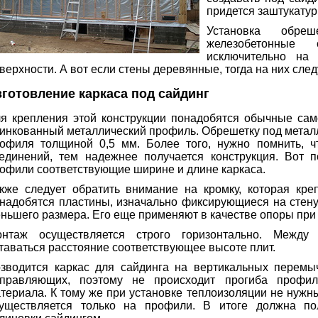
придется заштукатур
Установка обре
железобетонные
исключительно на
верхности. А вот если стены деревянные, тогда на них след
зготовление каркаса под сайдинг
я крепления этой конструкции понадобятся обычные сам
инкованный металлический профиль. Обрешетку под метал
офиля толщиной 0,5 мм. Более того, нужно помнить, 
единений, тем надежнее получается конструкция. Вот п
офили соответствующие ширине и длине каркаса.
кже следует обратить внимание на кромку, которая кре
надобятся пластины, изначально фиксирующиеся на стен
ньшего размера. Его еще применяют в качестве опоры при 
нтаж осуществляется строго горизонтально. Между
таваться расстояние соответствующее высоте плит.
зводится каркас для сайдинга на вертикальных перемыч
правляющих, поэтому не происходит прогиба профил
териала. К тому же при установке теплоизоляции не нужн
уществляется только на профили. В итоге должна по