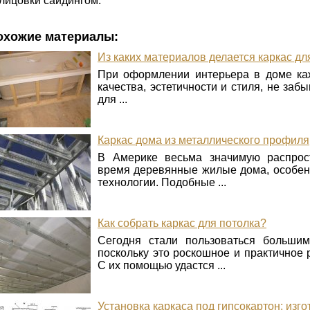
лицовки сайдингом.
охожие материалы:
Из каких материалов делается каркас д
При оформлении интерьера в доме каж
качества, эстетичности и стиля, не заб
для ...
Каркас дома из металлического профиля
В Америке весьма значимую распрос
время деревянные жилые дома, особен
технологии. Подобные ...
Как собрать каркас для потолка?
Сегодня стали пользоваться большим
поскольку это роскошное и практичное
С их помощью удастся ...
Установка каркаса под гипсокартон: изг