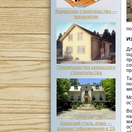
Каркасное строительство —
технология
по
И
Дл
оц
пр
со
Преимущества каркасного
пр
строительства
Та
по
ме
Мо
ос
Во
на
ма
Акадский стиль дома —
ос
вариант оформления в 19