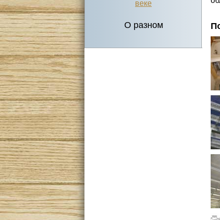
об
веке
О разном
П