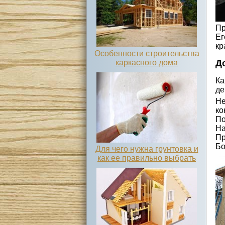
Пр
Ег
кр
Особенности строительства
каркасного дома
Д
Ка
де
Не
ко
По
На
Пр
Бо
Для чего нужна грунтовка и
как ее правильно выбрать