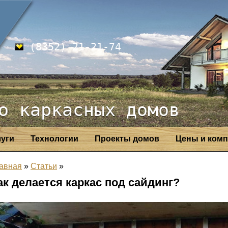
(8352) 21-21-74
о каркасных домов
луги
Технологии
Проекты домов
Цены и комп
авная
»
Статьи
»
ак делается каркас под сайдинг?