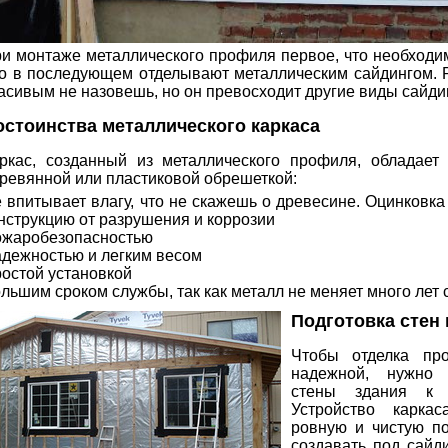
и монтаже металлического профиля первое, что необходим
о в последующем отделывают металлическим сайдингом. 
асивым не назовешь, но он превосходит другие виды сайди
остоинства металлического каркаса
ркас, созданный из металлического профиля, обладает
ревянной или пластиковой обрешеткой:
 впитывает влагу, что не скажешь о древесине. Оцинков
нструкцию от разрушения и коррозии
жаробезопасностью
дежностью и легким весом
остой установкой
льшим сроком службы, так как металл не меняет много лет 
Подготовка стен
Чтобы отделка пр
надежной, нужно 
стены здания к у
Устройство карка
ровную и чистую по
создавать под сайд