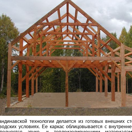
андинавской технологии делается из готовых внешних ст
водских условиях. Ее каркас облицовывается с внутренн
аполняется звуко- и теплоизолирующими материал