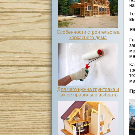
на
Те
вы
У
Особенности строительства
каркасного дома
Гл
за
мо
ма
Ка
тр
те
ма
Для чего нужна грунтовка и
П
как ее правильно выбрать