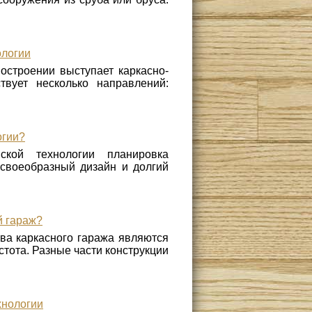
ологии
строении выступает каркасно-
твует несколько направлений:
огии?
кой технологии планировка
своеобразный дизайн и долгий
й гараж?
ва каркасного гаража являются
тота. Разные части конструкции
хнологии