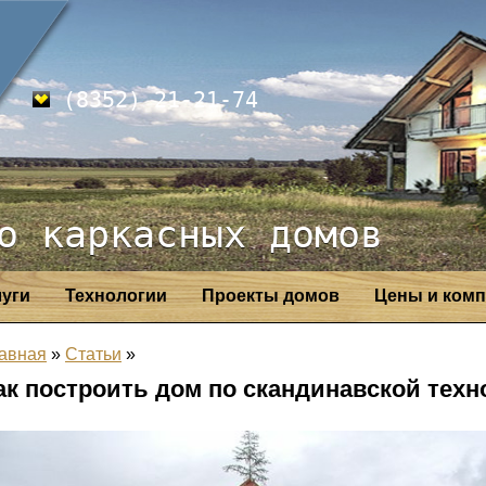
(8352) 21-21-74
о каркасных домов
луги
Технологии
Проекты домов
Цены и комп
авная
»
Статьи
»
ак построить дом по скандинавской техн