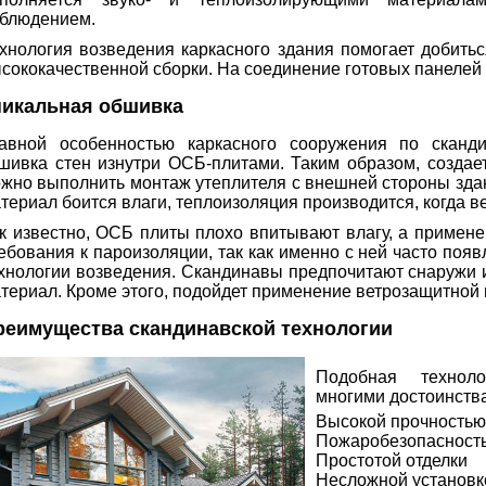
блюдением.
хнология возведения каркасного здания помогает добитьс
сококачественной сборки. На соединение готовых панелей 
никальная обшивка
авной особенностью каркасного сооружения по сканди
шивка стен изнутри ОСБ-плитами. Таким образом, создае
жно выполнить монтаж утеплителя с внешней стороны здани
териал боится влаги, теплоизоляция производится, когда в
к известно, ОСБ плиты плохо впитывают влагу, а примене
ебования к пароизоляции, так как именно с ней часто поя
хнологии возведения. Скандинавы предпочитают снаружи
териал. Кроме этого, подойдет применение ветрозащитной
реимущества скандинавской технологии
Подобная техноло
многими достоинств
Высокой прочностью
Пожаробезопасност
Простотой отделки
Несложной установк