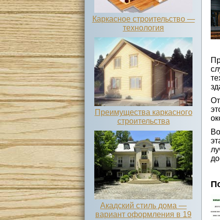
Каркасное строительство —
технология
Пр
сл
те
зд
От
эт
Преимущества каркасного
ок
строительства
Во
эт
лу
до
П
Акадский стиль дома —
вариант оформления в 19