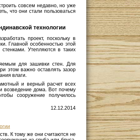
строить совсем недавно, но уже
ть, что они стали пользоваться
ндинавской технологии
зработать проект, поскольку в
ки. Главной особенностью этой
 стенками. Утепляются в таких
няемым для зашивки стен. Для
ри этом важно оставлять зазор
ания влаги.
амотный и верный расчет всех
 и возведение дома. Вот почему
чтобы сооружение получилось
12.12.2014
огии
тв. К тому же они считаются не
ооружения из сруба или бруса.