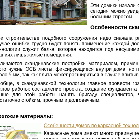
Эти домики начали 
сегодня можно увиде
большим спросом.
Особенности ска
и строительстве подобного сооружения надо сначала ра
учае ошибки трудно будет понять применение каждой дос
хнологии служит балка, которая находится под несущими
аниях лишь жилые помещения.
личаются скандинавские постройки материалом, приме
ого нужны ОСБ листы, фиксирующиеся внутри дома, но п
оло 5 мм, так как плита может расшириться в случае впитыв
обще, в скандинавской технологии главное провести гр
апов работы: составление проекта, создание фундамента
чше для этой работы нанять бригаду специалистов, 
статочно стойким, прочным и долговечным.
охожие материалы:
Особенности домов по каркасной технол
Каркасные дома имеют много преимущес
менее экологичными, нежели обычные с