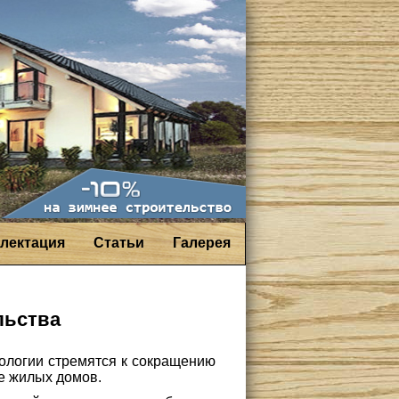
лектация
Статьи
Галерея
льства
логии стремятся к сокращению
е жилых домов.