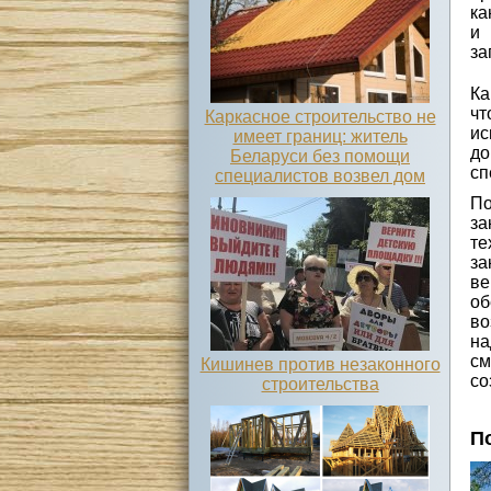
ка
и 
за
Ка
ч
Каркасное строительство не
ис
имеет границ: житель
до
Беларуси без помощи
сп
специалистов возвел дом
По
з
те
за
ве
об
во
на
см
Кишинев против незаконного
со
строительства
П