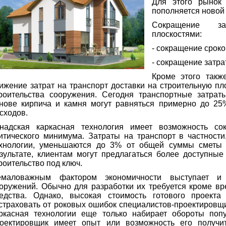
Для этого рынок
пополняется новой 
Сокращение з
плоскостями:
- сокращение сроко
- сокращение затра
Кроме этого такж
ижение затрат на транспорт доставки на строительную п
роительства сооружения. Сегодня транспортные затрат
нове кирпича и камня могут равняться примерно до 2
сходов.
надская каркасная технология имеет возможность сок
итического минимума. Затраты на транспорт в частности
хнологии, уменьшаются до 3% от общей суммы сметы 
зультате, клиентам могут предлагаться более доступны
роительство под ключ.
емаловажным фактором экономичности выступает и 
оружений. Обычно для разработки их требуется кроме в
едства. Однако, высокая стоимость готового проекта
страховать от роковых ошибок специалистов-проектировщ
ркасная технологии еще только набирает обороты поп
оектировщик имеет опыт или возможность его получит