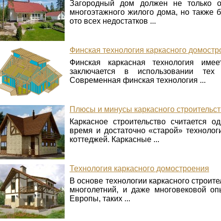
Загородный дом должен не только о
многоэтажного жилого дома, но также
ото всех недостатков ...
Финская технология каркасного домостр
Финская каркасная технология имее
заключается в использовании тех
Современная финская технология ...
Плюсы и минусы каркасного строительс
Каркасное строительство считается о
время и достаточно «старой» техноло
коттеджей. Каркасные ...
Технология каркасного домостроения
В основе технологии каркасного строите
многолетний, и даже многовековой оп
Европы, таких ...