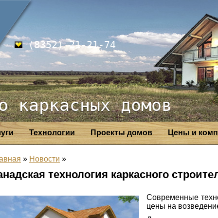
(8352) 21-21-74
о каркасных домов
луги
Технологии
Проекты домов
Цены и комп
авная
»
Новости
»
анадская технология каркасного строите
Современные техно
цены на возведени