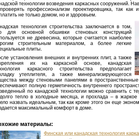
надской технологии возведения каркасных сооружений. Нав
проверять профессионализм проектировщика, так как 
платить не только домом, но и здоровьем.
надская технология строительства заключается в том,
то для основной обшивки стеновых конструкций
пользуется не древесина, которые считается наиболее
рогим строительным материалом, а более легкие
ециальные плиты.
сле установления внешних и внутренних плит, а также
акрепления их на каркасной основе, канадская
хнология каркасного строительства предполагает
кладку утеплителя, а также минерализирующегося
щества между стеновыми панелями в пространственные
еспечивают полную герметичность внутреннего пространс
зведенный по канадской технологии можно сравнить с те
долго тепло в холодные месяца, и прохлада – в жаркое
ело назвать идеальным, так как кроме этого он еще эконом
здается максимальный комфорт в доме.
охожие материалы:
Финская или канадская технология карка