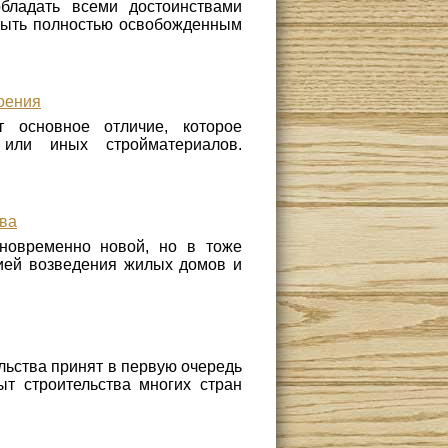
бладать всеми достоинствами
 быть полностью освобожденным
оения
т основное отличие, которое
 или иных стройматериалов.
тва
дновременно новой, но в тоже
гией возведения жилых домов и
льства принят в первую очередь
ыт строительства многих стран