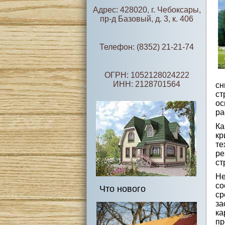
Адрес: 428020, г. Чебоксары,
пр-д Базовый, д. 3, к. 406
Телефон: (8352) 21-21-74
ОГРН: 1052128024222
ИНН: 2128701564
сн
ст
ос
ра
Ка
кр
те
ре
ст
Н
со
Что нового
ср
за
ка
пр