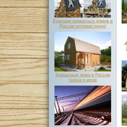
Будущее каркасных домов в
России оптимистично!
Каркасные дома в России
снова в моде