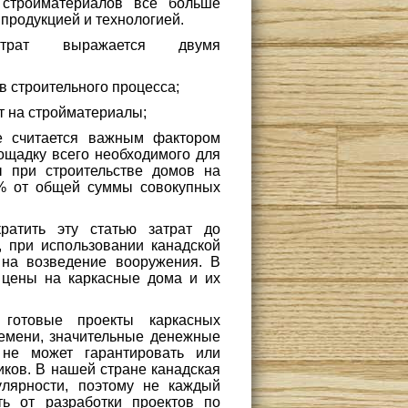
 стройматериалов все больше
продукцией и технологией.
атрат выражается двумя
в строительного процесса;
т на стройматериалы;
е считается важным фактором
лощадку всего необходимого для
ы при строительстве домов на
5% от общей суммы совокупных
ратить эту статью затрат до
, при использовании канадской
на возведение вооружения. В
е цены на каркасные дома и их
готовые проекты каркасных
ремени, значительные денежные
 не может гарантировать или
иков. В нашей стране канадская
улярности, поэтому не каждый
ь от разработки проектов по