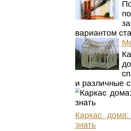
П
п
з
вариантом ста
Ме
Ка
до
сп
и различные с
Каркас дома:
знать