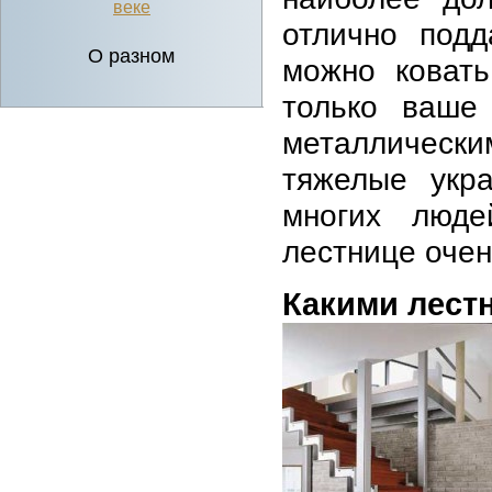
веке
отлично подд
О разном
можно ковать
только ваше
металлическ
тяжелые укр
многих люде
лестнице оче
Какими лест