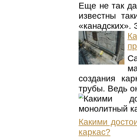
Еще не так д
известны так
«канадских». Э
К
п
С
м
создания кар
трубы. Ведь он
Какими досто
каркас?