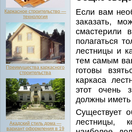
Если вам нео
Каркасное строительство —
технология
заказать, мо
смастерили 
полагаться то
лестницы и ка
тем самым ва
Преимущества каркасного
готовы взять
строительства
каркаса лест
этот очень 
должны иметь 
Существует о
лестницы, к
Акадский стиль дома —
вариант оформления в 19
наиболее дол