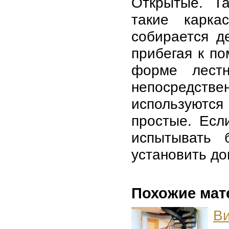
Открытые. Та
такие карка
собирается д
прибегая к п
форме лестн
непосредств
используютс
простые. Есл
испытывать 
установить до
Похожие мат
Ви