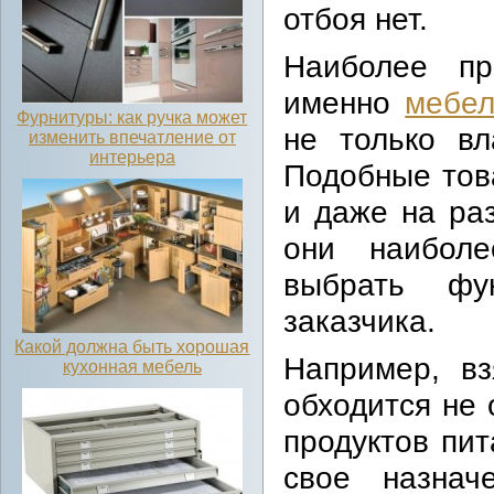
отбоя нет.
Наиболее пр
именно
мебел
Фурнитуры: как ручка может
не только вл
изменить впечатление от
интерьера
Подобные тов
и даже на ра
они наиболе
выбрать фу
заказчика.
Какой должна быть хорошая
Например, вз
кухонная мебель
обходится не 
продуктов пи
свое назнач