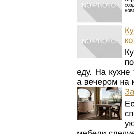
соз
нова
К
ко
К
по
еду. На кухне
а вечером на к
За
Ес
с
ую
мебели следуе