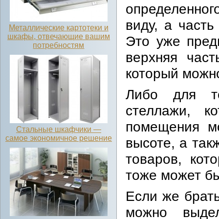
определенног
виду, а часть
Металлические картотеки и
шкафы, отвечающие вашим
Это уже пред
потребностям
верхняя част
который можно
Либо для то
стеллажи, к
помещения мо
Стальные шкафчики —
самое экономичное решение
высоте, а так
товаров, кот
тоже может бы
Если же брат
можно выдел