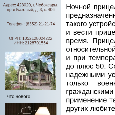
Ночной прице
Адрес: 428020, г. Чебоксары,
пр-д Базовый, д. 3, к. 406
предназначе
такого устрой
Телефон: (8352) 21-21-74
и вести приц
ОГРН: 1052128024222
время. Прице
ИНН: 2128701564
относительно
и при темпер
до плюс 50. 
надежными ус
только воен
граждански
Что нового
применение та
других любите