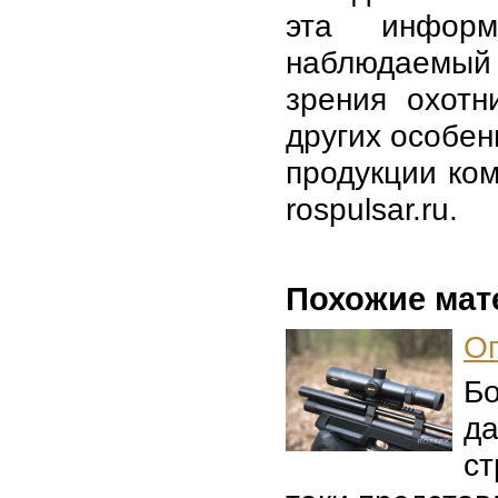
эта информ
наблюдаемый 
зрения охотн
других особен
продукции ко
rospulsar.ru.
Похожие мат
Оп
Б
да
ст