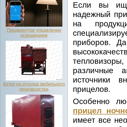
Если вы ищи
надежный при
на продук
Продвинутое управление
специализир
освещением
приборов. Да
высококачес
тепловизор
различные а
источники в
Котел на отходах мебельного
прицелов.
производства
Особенно лю
прицел ночно
имеет все не