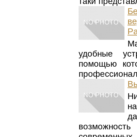
таки представл
Б
в
Pa
М
удобные уст
помощью кот
профессионал
Вы
Н
н
д
возможнос
современных .