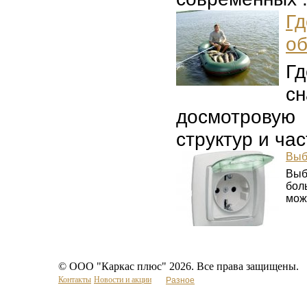
Г
о
Гд
сн
досмотровую 
структур и час
Выб
Выб
бол
можн
© ООО "Каркас плюс" 2026. Все права защищены.
Контакты
Новости и акции
Разное