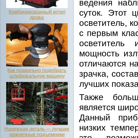
ведения наб
суток. Этот 
Комбинированный котел
дрова
осветитель, к
с первым кла
осветитель 
мощность изл
отличаются н
Как правильно подобрать
зрачка, соста
шлифовальную машину
лучших показа
Также больш
является широ
Данный приб
низких темпе
Надежная деталь — лучшие
ножничные подъемники
это возмож