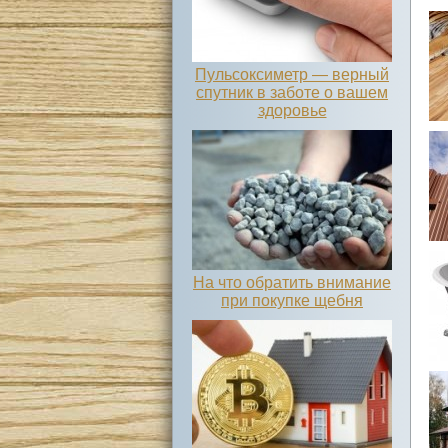
Пульсоксиметр — верный
спутник в заботе о вашем
здоровье
На что обратить внимание
при покупке щебня