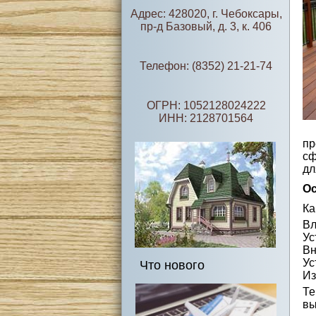
Адрес: 428020, г. Чебоксары,
пр-д Базовый, д. 3, к. 406
Телефон: (8352) 21-21-74
ОГРН: 1052128024222
ИНН: 2128701564
пр
сф
дл
О
Ка
Вл
Ус
Вн
Ус
Что нового
Из
Те
вы