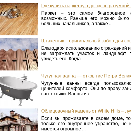
Где купить паркетную доску по разумной
Паркет – это самое благородное 
возможных. Раньше его можно было в
больших начальников, а также ...
Штакетник – оригинальный забор для с
Благодаря использованию ограждений и
не заграждать участок и ландшафт, 
увидеть его. Когда ...
Чугунная ванна — открытие Петра Вели
Чугунные ванны всегда пользовали
ценителей комфорта. Они по праву зан
сантехники. Ванны из ...
Облицовочный камень от White Hills – л
Если вы проживаете в своем доме, то
только его внутреннее убранство, но 
имеется огромное ...