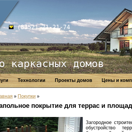
(8352) 21-21-74
о каркасных домов
луги
Технологии
Проекты домов
Цены и комп
авная
»
Покупки
»
апольное покрытие для террас и площа
Загородное строите
обустройство те