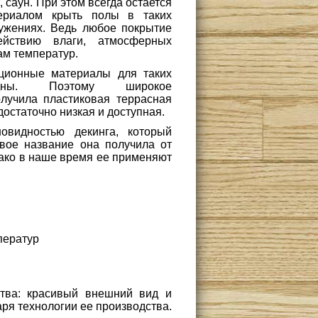
 саун. При этом всегда остается
териалом крыть полы в таких
ужениях. Ведь любое покрытие
действию влаги, атмосферных
ам температур.
иционные материалы для таких
одны. Поэтому широкое
лучила пластиковая террасная
достаточно низкая и доступная.
овидностью декинга, который
вое название она получила от
нако в наше время ее применяют
ператур
тва: красивый внешний вид и
аря технологии ее производства.