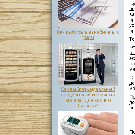
Су
др
ва
пр
ус
пр
Как выбирать авиабилеты с
умом
Те
Эт
ад
эк
эт
ме
Ст
де
ма
Как выбрать идеальный
вендинговый кофейный
По
аппарат для вашего
до
бизнеса?
по
П