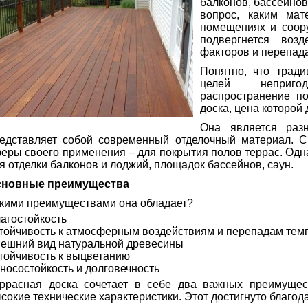
балконов, бассейнов,
вопрос, каким ма
помещениях и соор
подвергнется воз
факторов и перепад
Понятно, что трад
целей неприг
распространение по
доска, цена которой 
Она является разн
едставляет собой современный отделочный материал. С
еры своего применения – для покрытия полов террас. Од
я отделки балконов и лоджий, площадок бассейнов, саун.
сновные преимущества
кими преимуществами она обладает?
агостойкость
тойчивость к атмосферным воздействиям и перепадам тем
ешний вид натуральной древесины
тойчивость к выцветанию
носостойкость и долговечность
ррасная доска сочетает в себе два важных преимущес
сокие технические характеристики. Этот достигнуто благод