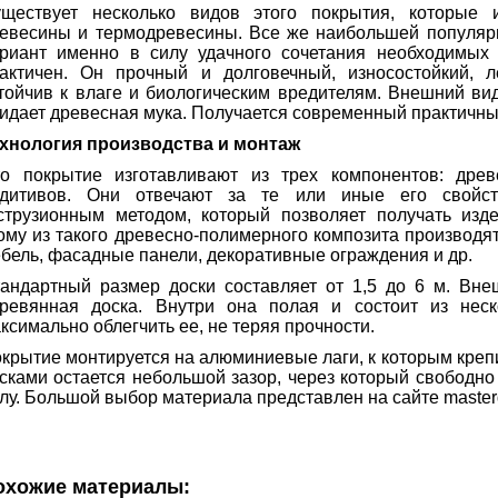
ществует несколько видов этого покрытия, которые и
евесины и термодревесины. Все же наибольшей популярн
риант именно в силу удачного сочетания необходимых 
актичен. Он прочный и долговечный, износостойкий, л
тойчив к влаге и биологическим вредителям. Внешний ви
идает древесная мука. Получается современный практичны
хнология производства и монтаж
о покрытие изготавливают из трех компонентов: древ
дитивов. Они отвечают за те или иные его свойств
струзионным методом, который позволяет получать из
ому из такого древесно-полимерного композита производят
бель, фасадные панели, декоративные ограждения и др.
андартный размер доски составляет от 1,5 до 6 м. Вне
ревянная доска. Внутри она полая и состоит из неск
ксимально облегчить ее, не теряя прочности.
крытие монтируется на алюминиевые лаги, к которым кре
сками остается небольшой зазор, через который свободно 
лу. Большой выбор материала представлен на сайте masterd
охожие материалы: