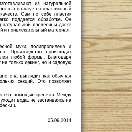
зготавливают из натуральной
остью пользуется пластиковый
качеств. Сам по себе пластик
егко поддается обработке. Он
д натуральной древесины доске
й и привлекательный материал.
есной муки, полипропилена и
а. Производство происходит
делия любой формы. Благодаря
 не только декинг, но и садовую
шне она выглядит как обычная
ольких секций. Это позволяет
пится с помощью крепежа. Между
уходит вода, не застаиваясь на
eck.ru.
05.09.2014