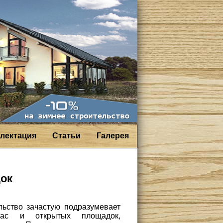
лектация
Статьи
Галерея
док
льство зачастую подразумевает
ррас и открытых площадок,