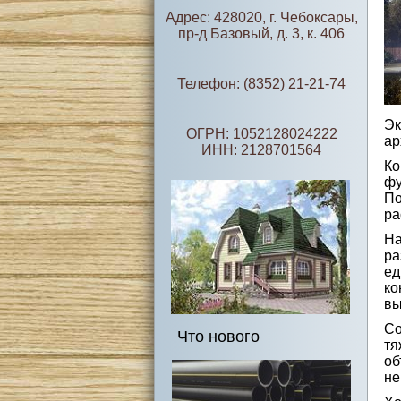
Адрес: 428020, г. Чебоксары,
пр-д Базовый, д. 3, к. 406
Телефон: (8352) 21-21-74
Э
ОГРН: 1052128024222
ар
ИНН: 2128701564
К
фу
По
ра
На
ра
е
ко
вы
Со
Что нового
тя
об
не