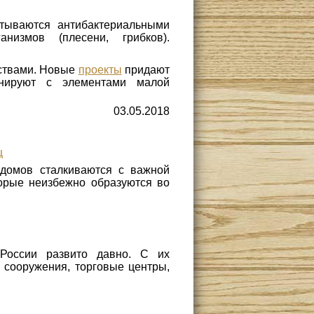
тываются антибактериальными
низмов (плесени, грибков).
ствами. Новые
проекты
придают
онируют с элементами малой
03.05.2018
ц
 домов сталкиваются с важной
торые неизбежно образуются во
 России развито давно. С их
сооружения, торговые центры,