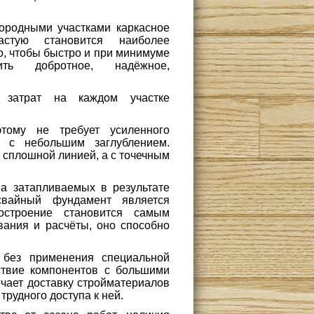
ородными участками каркасное
частую становится наиболее
о, чтобы быстро и при минимуме
ить добротное, надёжное,
м затрат на каждом участке
тому не требует усиленного
 с небольшим заглублением.
 сплошной линией, а с точечным
а затапливаемых в результате
свайный фундамент является
остроение становится самым
вания и расчёты, оно способно
 без применения специальной
тствие компонентов с большими
чает доставку стройматериалов
рудного доступа к ней.