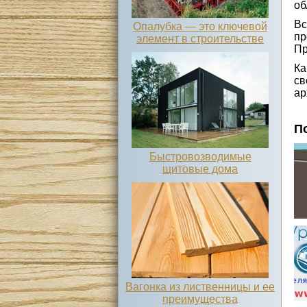
об
Вс
Опалубка — это ключевой
пр
элемент в строительстве
Пр
Ка
с
ар
П
Быстровозводимые
щитовые дома
Вагонка из лиственницы и ее
преимущества