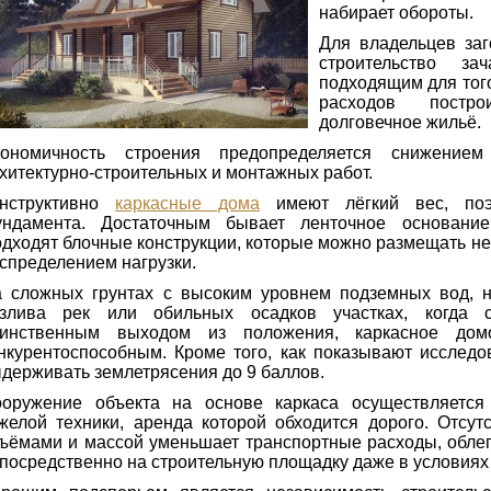
набирает обороты.
Для владельцев заг
строительство за
подходящим для тог
расходов постро
долговечное жильё.
кономичность строения предопределяется снижение
хитектурно-строительных и монтажных работ.
онструктивно
каркасные дома
имеют лёгкий вес, поэ
ндамента. Достаточным бывает ленточное основание
дходят блочные конструкции, которые можно размещать не
спределением нагрузки.
 сложных грунтах с высоким уровнем подземных вод, н
злива рек или обильных осадков участках, когда 
динственным выходом из положения, каркасное дом
нкурентоспособным. Кроме того, как показывают исследо
держивать землетрясения до 9 баллов.
оружение объекта на основе каркаса осуществляется
желой техники, аренда которой обходится дорого. Отсу
ъёмами и массой уменьшает транспортные расходы, облег
посредственно на строительную площадку даже в условиях т