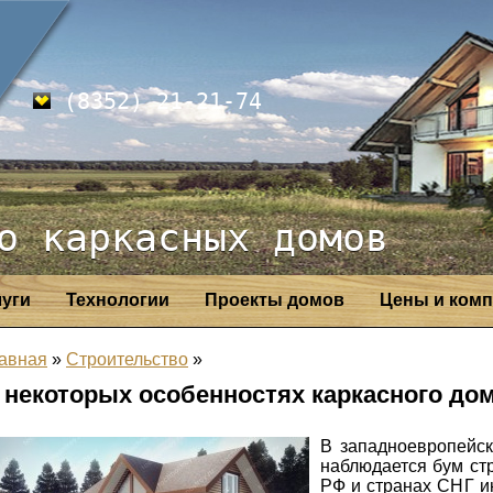
(8352) 21-21-74
о каркасных домов
луги
Технологии
Проекты домов
Цены и комп
авная
»
Строительство
»
 некоторых особенностях каркасного до
В западноевропейск
наблюдается бум ст
РФ и странах СНГ и