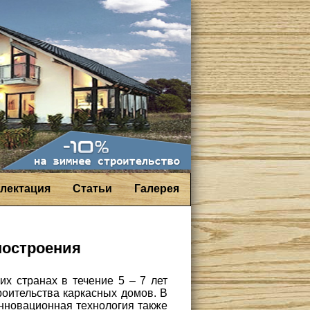
лектация
Статьи
Галерея
мостроения
их странах в течение 5 – 7 лет
роительства каркасных домов. В
нновационная технология также