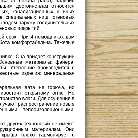
тва от сезона работ, наличия
ьшим достоинствам относится
ьных, канализационных и иных
ие специальных ниш, стеновых
 выводом наружу соединительных
теновых покрытий.
ой срок. При 4 помощниках дом
Работа комфортабельна. Тяжелые
шивке. Она придает конструкции
 Основные материалы: фанера,
ты. Утепление производится с
вестные изделия: минеральная
еральная вата не горюча, но
тивостоит открытому огню. Но
транство влаги. Для осушения в
олучают распространение новые
енными теплоизоляционными,
от других технологий не имеют.
рукционным материалам. Они
я крыша плохо гармонирует с