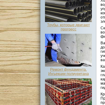
Хо
во
уп
ко
от
эл
Трубы, которые двигают
Ск
прогресс
во
фи
Ва
до
ги
уч
ва
Ка
Ремонт фундамента.
эк
Инъекции полиуретана
гл
ка
м
ги
Кр
Пр
пр