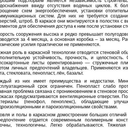
рошим подспорьем является независимость строительс
доснабжения ввиду отсутствия водяных циклов. К бол
рощение схем энергообеспечения, установки отопител
ммуникационных систем. Для них не требуется создан
верстий, штроб. В каркасе они монтируются в полостях с
ементов для обеспечения доступа к ним после установки с
орость сооружения высока и редко превышает полугодов
зводится за 4 месяца, а основная коробка – за месяц. 
зические усилия практически не применяются.
жная роль в каркасной технологии отводится стеновой об
полнительную устойчивость, прочность, и целостность.
псокартонные листы ориентированно — стружечные пли
етом личных предпочтений владельцев. Применяются из
та, стекловата, пенопласт, лён, базальт.
ждый из них имеет преимущества и недостатки. Мин
сплуатационный срок ограничен. Пенопласт слабо про
авная проблема связана с проникновением в стеновое прос
ркасах предусматриваются вентиляционные отверстия. П
атериалы (пенофол, пеноплекс), обладающие улучш
дроизоляционными и пароизоляционными свойствами.
овля и полы в каркасном домостроении больших отличий 
едпочтение отдается современным полимерным конст
очны, технологичны. Легко обрабатываются. Тяжела