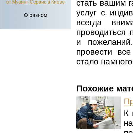
стать вашим 
от Мувинг-Сервис в Киеве
услуг с инди
О разном
всегда вним
проводиться 
и пожеланий
провести все
стало намного
Похожие мат
Пр
К 
на
п