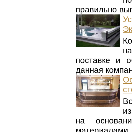
правильно вып
У
Э
К
н
поставке и о
данная компан
О
ст
В
из
на основан
материалами, 