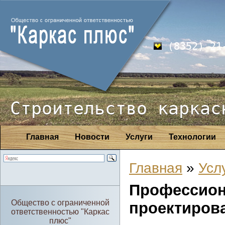
(8352) 21
Строительство каркас
Главная
Новости
Услуги
Технологии
Главная
»
Усл
Професси
Общество с ограниченной
проектиров
ответственностью "Каркас
плюс"