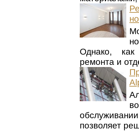
Р
но
Мо
но
Однако, как
ремонта и отде
П
Al
А
в
обслуживани
позволяет реш