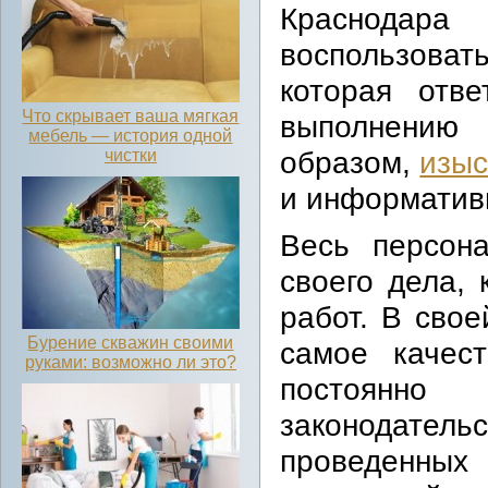
Краснодара
воспользова
которая отве
Что скрывает ваша мягкая
выполнен
мебель — история одной
образом,
изыс
чистки
и информатив
Весь персон
своего дела,
работ. В сво
Бурение скважин своими
самое качес
руками: возможно ли это?
постоянн
законодат
проведенны