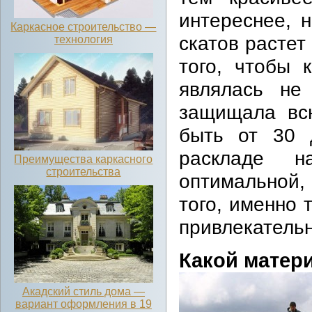
интереснее, 
Каркасное строительство —
скатов растет
технология
того, чтобы 
являлась не 
защищала вс
быть от 30 
раскладе 
Преимущества каркасного
строительства
оптимальной,
того, именно 
привлекательн
Какой матер
Акадский стиль дома —
вариант оформления в 19