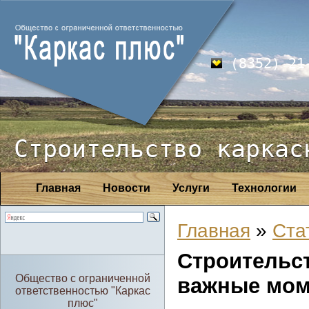
(8352) 21
Строительство каркас
Главная
Новости
Услуги
Технологии
Главная
»
Ста
Строитель
Общество с ограниченной
важные мо
ответственностью "Каркас
плюс"