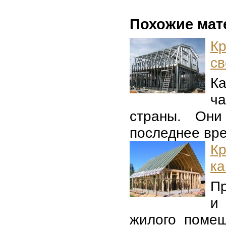
Похожие мат
К
св
Ка
ч
страны. Они
последнее вре
Кр
ка
Пр
и
жилого помещ