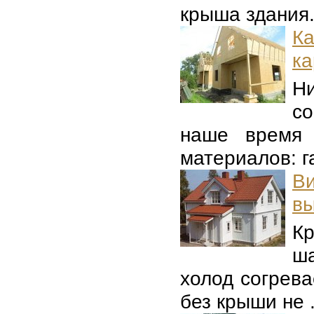
крыша здания. 
К
ка
Н
с
наше время 
материалов: га
Ви
в
К
ша
холод согрева
без крыши не .