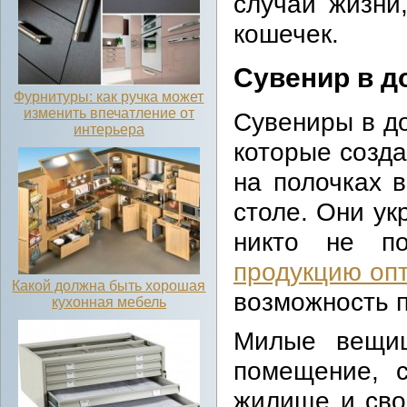
случаи жизни
кошечек.
Сувенир в д
Фурнитуры: как ручка может
изменить впечатление от
Сувениры в д
интерьера
которые созд
на полочках 
столе. Они ук
никто не п
продукцию оп
Какой должна быть хорошая
возможность 
кухонная мебель
Милые вещиц
помещение, с
жилище и сво