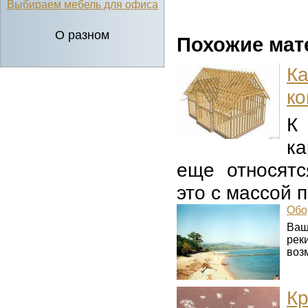
Выбираем мебель для офиса
О разном
Похожие мат
К
ко
К
ка
еще относятс
это с массой 
Обо
Ваш
рек
возм
К