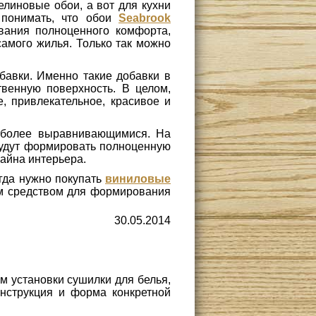
елиновые обои, а вот для кухни
 понимать, что обои
Seabrook
ания полноценного комфорта,
самого жилья. Только так можно
авки. Именно такие добавки в
твенную поверхность. В целом,
е, привлекательное, красивое и
аиболее выравнивающимися. На
будут формировать полноценную
зайна интерьера.
огда нужно покупать
виниловые
им средством для формирования
30.05.2014
м установки сушилки для белья,
онструкция и форма конкретной