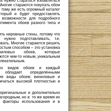
них нужно стараться избавляться
Многие стараются покупать обои
к тому же есть огромный каталог
оторый и будет предоставлять
 возможности для подробного
ртимента обоев разного типа и
ить неровные стены, потому что
 нужно подготавливать, т.е.
овать. Многие стараются решить
остым способом – это установка
ниловых обоев, которые
аются чем-то новым, уникальным
влекательным.
ных видов обоев и каждый
 обладает определёнными
ие виды обоев: виниловые и
ичаться высокой плотностью и
оригинальные и дополнительно
лагородным, но в то же время их
е факторы использования и в