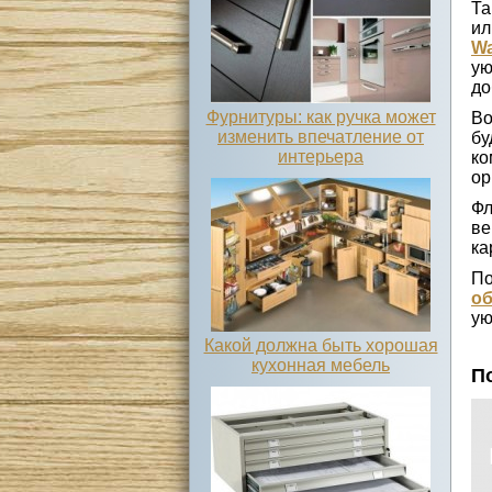
Та
ил
Wa
ую
до
Фурнитуры: как ручка может
Во
изменить впечатление от
бу
интерьера
ко
ор
Фл
ве
ка
По
об
ую
Какой должна быть хорошая
кухонная мебель
П