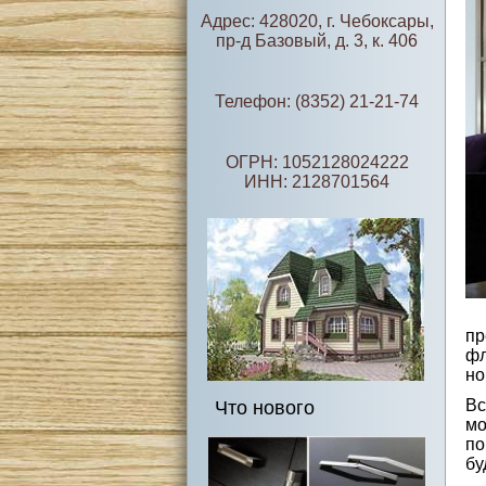
Адрес: 428020, г. Чебоксары,
пр-д Базовый, д. 3, к. 406
Телефон: (8352) 21-21-74
ОГРН: 1052128024222
ИНН: 2128701564
пр
фл
но
Вс
Что нового
мо
по
бу