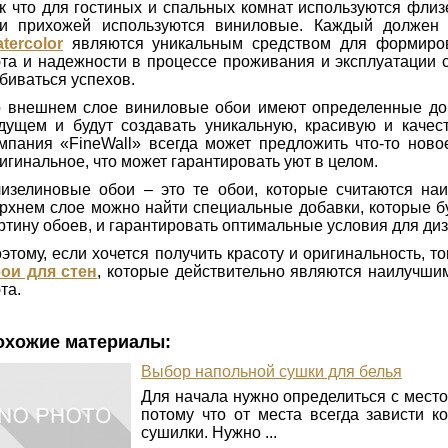
к что для гостиных и спальных комнат используются флиз
и прихожей используются виниловые. Каждый должен
tercolor
являются уникальным средством для формиров
та и надежности в процессе проживания и эксплуатации 
биваться успехов.
 внешнем слое виниловые обои имеют определенные доб
дущем и будут создавать уникальную, красивую и качес
мпания «FineWall» всегда может предложить что-то ново
игинальное, что может гарантировать уют в целом.
изелиновые обои – это те обои, которые считаются н
рхнем слое можно найти специальные добавки, которые 
ртину обоев, и гарантировать оптимальные условия для ди
этому, если хочется получить красоту и оригинальность, т
ои для стен
, которые действительно являются наилучш
та.
охожие материалы:
Выбор напольной сушки для белья
Для начала нужно определиться с место
потому что от места всегда зависти к
сушилки. Нужно ...