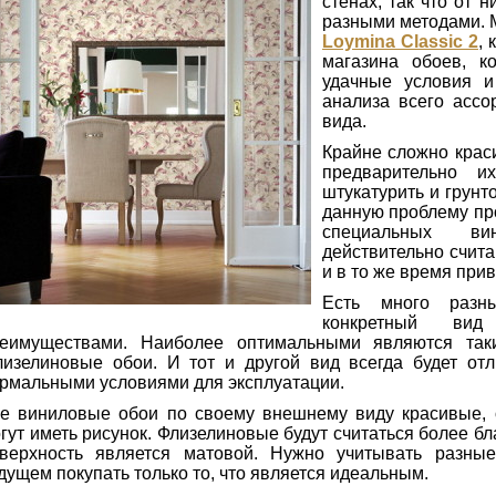
стенах, так что от 
разными методами. 
Loymina Classic 2
, 
магазина обоев, к
удачные условия и
анализа всего ассо
вида.
Крайне сложно крас
предварительно их
штукатурить и грунт
данную проблему пр
специальных ви
действительно счит
и в то же время при
Есть много раз
конкретный вид
еимуществами. Наиболее оптимальными являются так
изелиновые обои. И тот и другой вид всегда будет отл
рмальными условиями для эксплуатации.
е виниловые обои по своему внешнему виду красивые, 
гут иметь рисунок. Флизелиновые будут считаться более б
верхность является матовой. Нужно учитывать разны
дущем покупать только то, что является идеальным.