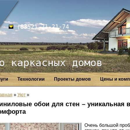
(8352) 21-21-74
о каркасных домов
луги
Технологии
Проекты домов
Цены и комп
авная
»
Уют
»
иниловые обои для стен – уникальная 
омфорта
Очень большой проб