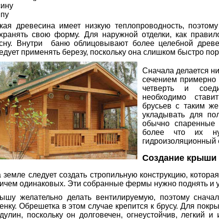
ину
пу
кая древесина имеет низкую теплопроводность, поэтому
хранять свою форму. Для наружной отделки, как правил
сну. Внутри баню облицовывают более целебной древес
едует применять березу, поскольку она слишком быстро пор
Сначала делается ни
сечением примерно 1
четверть и соед
необходимо стави
брусьев с таким же
укладывать для пол
обычно спаренные 
более что их н
гидроизоляционный 
Создание крыши 
 земле следует создать стропильную конструкцию, которая
ичем одинаковых. Эти собранные фермы нужно поднять и у
ышу желательно делать вентилируемую, поэтому снача
енку. Обрешетка в этом случае крепится к брусу. Для пок
дулин, поскольку он долговечен, огнеустойчив, легкий и