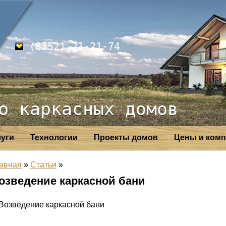
(8352) 21-21-74
о каркасных домов
луги
Технологии
Проекты домов
Цены и комп
авная
»
Статьи
»
озведение каркасной бани