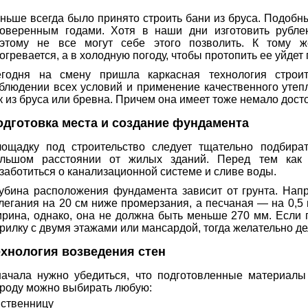
ньше всегда было принято строить бани из бруса. Подобн
оверенным годами. Хотя в наши дни изготовить рубле
этому не все могут себе этого позволить. К тому 
огревается, а в холодную погоду, чтобы протопить ее уйдет
годня на смену пришла каркасная технология строит
блюдении всех условий и применение качественного утеп
к из бруса или бревна. Причем она имеет тоже немало дост
одготовка места и создание фундамента
ощадку под строительство следует тщательно подбира
льшом расстоянии от жилых зданий. Перед тем как 
заботиться о канализационной системе и сливе воды.
убина расположения фундамента зависит от грунта. Напр
легания на 20 см ниже промерзания, а песчаная — на 0,5
рина, однако, она не должна быть меньше 270 мм. Если 
рилку с двумя этажами или мансардой, тогда желательно д
ехнология возведения стен
ачала нужно убедиться, что подготовленные материал
роду можно выбирать любую:
ственницу