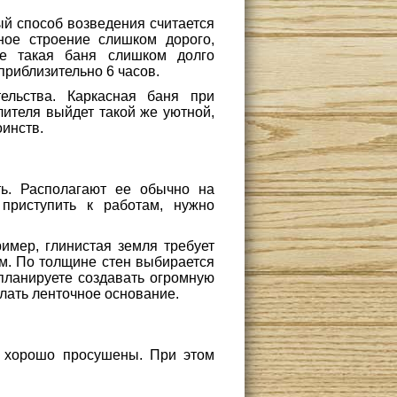
ый способ возведения считается
ное строение слишком дорого,
же такая баня слишком долго
 приблизительно 6 часов.
ельства. Каркасная баня при
лителя выйдет такой же уютной,
оинств.
ть. Располагают ее обычно на
приступить к работам, нужно
имер, глинистая земля требует
 м. По толщине стен выбирается
планируете создавать огромную
елать ленточное основание.
ы хорошо просушены. При этом