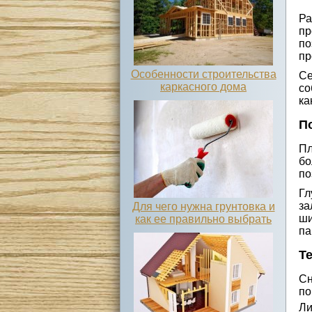
Ра
пр
по
пр
Особенности строительства
Се
каркасного дома
со
ка
П
Пл
бо
по
Гл
за
Для чего нужна грунтовка и
ши
как ее правильно выбрать
па
Т
Сн
по
Ли