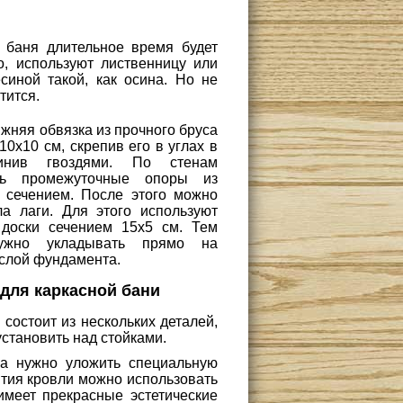
 баня длительное время будет
о, используют лиственницу или
иной такой, как осина. Но не
тится.
жняя обвязка из прочного бруса
0х10 см, скрепив его в углах в
инив гвоздями. По стенам
ть промежуточные опоры из
 сечением. После этого можно
а лаги. Для этого используют
доски сечением 15х5 см. Тем
ужно укладывать прямо на
слой фундамента.
для каркасной бани
 состоит из нескольких деталей,
становить над стойками.
ла нужно уложить специальную
рытия кровли можно использовать
 имеет прекрасные эстетические