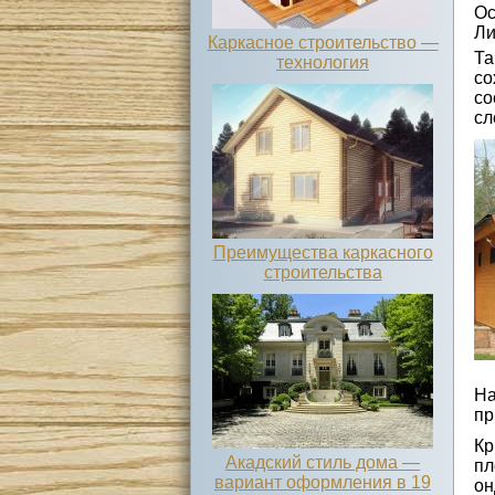
Ос
Ли
Каркасное строительство —
Та
технология
со
со
сл
Преимущества каркасного
строительства
На
пр
Кр
Акадский стиль дома —
пл
вариант оформления в 19
он