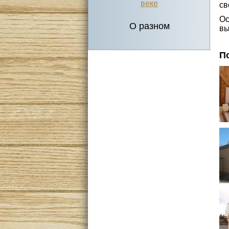
веке
св
Ос
О разном
вы
П