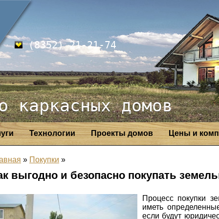
(8352) 21-21-74
о каркасных домов
луги
Технологии
Проекты домов
Цены и комп
авная
»
Покупки
»
ак выгодно и безопасно покупать земел
Процесс покупки зе
иметь определенны
если будут юридиче