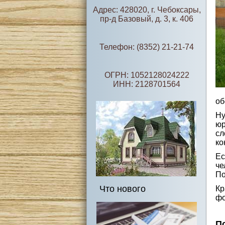
Адрес: 428020, г. Чебоксары,
пр-д Базовый, д. 3, к. 406
Телефон: (8352) 21-21-74
ОГРН: 1052128024222
ИНН: 2128701564
об
Ну
юр
сл
ко
Ес
че
По
Что нового
Кр
фо
П