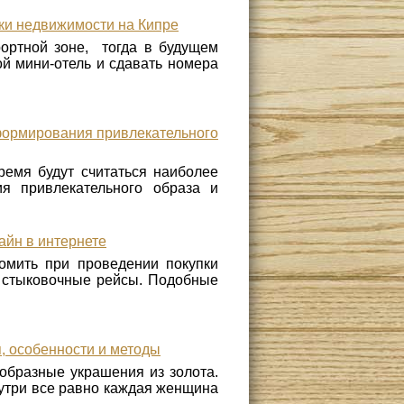
ки недвижимости на Кипре
рортной зоне, тогда в будущем
й мини-отель и сдавать номера
формирования привлекательного
емя будут считаться наиболее
я привлекательного образа и
айн в интернете
омить при проведении покупки
ь стыковочные рейсы. Подобные
, особенности и методы
образные украшения из золота.
нутри все равно каждая женщина