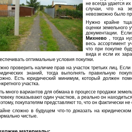
не всегда удается их
случаи, что на з
невозможно было пр
Нужно крайне тща
оценки земельного у
документации. Есл
Михнево
, тогда н
весь ассортимент уч
что при покупке бу
вида и если их зар
еспечивать оптимальные условия покупки.
жно проверить наличие прав на участок третьих лиц. Если
идических знаний, тогда выполнять правильную покуп
ожно. Есть юридический минимум, который должен пом
нкретного участка.
ть много вариантов для обмана в процессе продажи земель
ловеку показывают один участков, а реально он находитьс
этому, покупателям представляют то, что он фактически не
айне сложно в будущем что-то доказать на юридическом
рмально чистые.
охожие материалы: