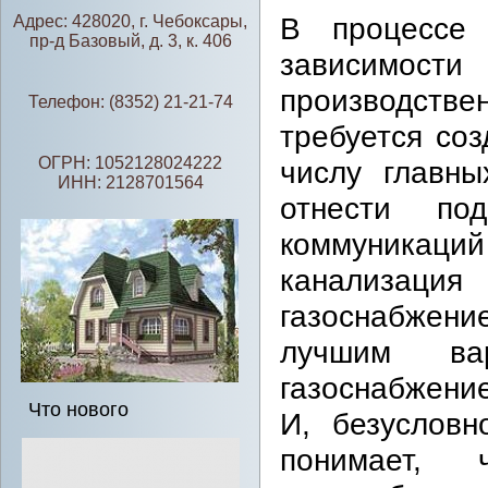
В процессе 
Адрес: 428020, г. Чебоксары,
пр-д Базовый, д. 3, к. 406
зависимости
производстве
Телефон: (8352) 21-21-74
требуется со
ОГРН: 1052128024222
числу главн
ИНН: 2128701564
отнести по
коммуникаций
канализац
газоснабжени
лучшим вар
газоснабжени
Что нового
И, безусловн
понимает, 