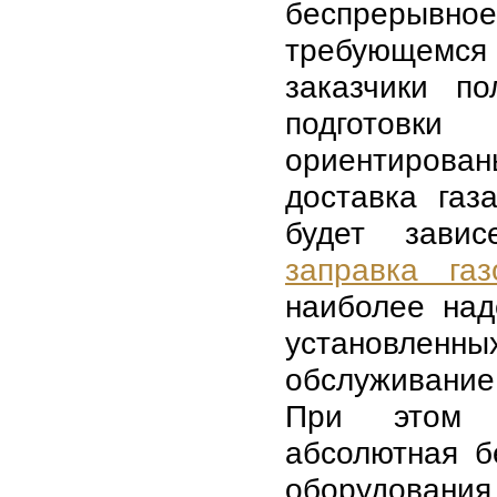
беспрерывно
требующемся 
заказчики п
подготовк
ориентирова
доставка газ
будет завис
заправка газ
наиболее над
установле
обслуживание
При этом к
абсолютная б
оборудования