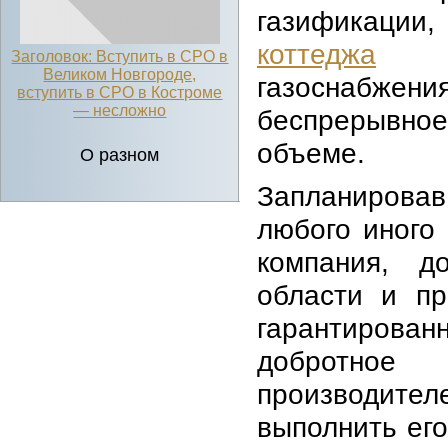
газификации
коттеджа
ил
Заголовок: Вступить в СРО в
Великом Новгороде,
газоснабжен
вступить в СРО в Костроме
— несложно
беспрерывно
объеме.
О разном
Запланировав
любого иного 
компания, д
области и пр
гарантирован
добротно
производите
выполнить его