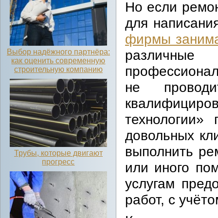
Но если ремон
для написания
фирмы заним
различные
Выбор надёжного партнёра:
как оценить современную
профессионал
строительную компанию
не провод
квалифицир
технологии» 
довольных кли
выполнить ре
Трубы, которые двигают
прогресс
или иного по
услугам пред
работ, с учёт