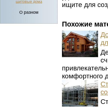
щитовые дома
ищите для соз
О разном
Похожие мат
Д
дл
Д
с
привлекател
комфортного д
С
с
С