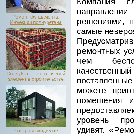
Компания с
направлении
Ремонт фундамента.
решениями, п
Инъекции полиуретана
самые невероя
Предусматрив
ремонтных ус
чем беспо
качествен
Опалубка — это ключевой
поставленны
элемент в строительстве
можете приг
помещения и
предоставля
уровень про
удивят. «Рем
Быстровозводимые