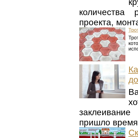
к
количества 
проекта, монт
Тро
Тро
кот
испо
К
до
В
х
заклеивание
пришло время 
С