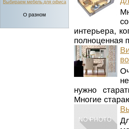
дл
Выбираем мебель для офиса
Мн
О разном
с
интерьера, ко
полноценная п
Ви
во
О
не
нужно старат
Многие стараю
Вы
Д