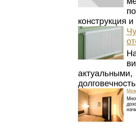
м
п
конструкция и
Ч
от
Н
в
актуальными,
долговечность
Меж
Мно
дох
начи