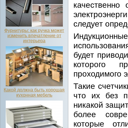
качественно 
электроэнерг
следует опред
Фурнитуры: как ручка может
Индукционны
изменить впечатление от
интерьера
использован
будет привод
которого пр
проходимого э
Такие счетчик
Какой должна быть хорошая
что их без 
кухонная мебель
никакой защит
более совр
которые отл